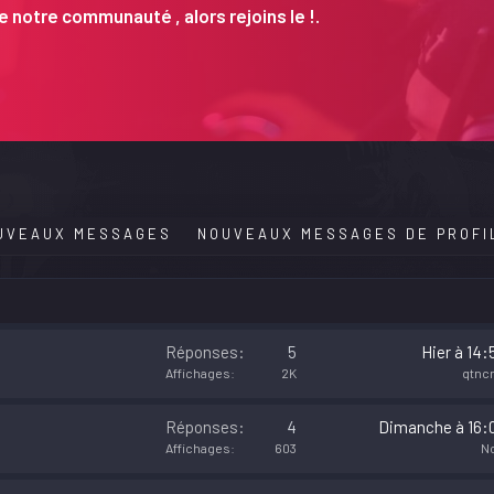
 notre communauté , alors rejoins le !.
UVEAUX MESSAGES
NOUVEAUX MESSAGES DE PROFI
Réponses
5
Hier à 14:
Affichages
2K
qtncr
Réponses
4
Dimanche à 16:
Affichages
603
No