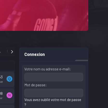
L
DERNIÈRES ACTIVITÉS
Connexion
Votre nom ou adresse e-mail
53
Q
zz
Mot de passe
08
N
ir
Vous avez oublié votre mot de passe
?