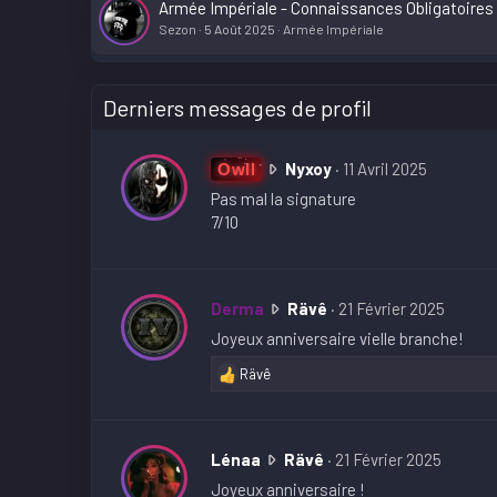
Armée Impériale - Connaissances Obligatoires
Sezon
5 Août 2025
Armée Impériale
Derniers messages de profil
O
Nyxoy
11 Avril 2025
Owll
w
Pas mal la signature
l
7/10
l
a
é
D
c
Derma
Rävê
21 Février 2025
e
r
Joyeux anniversaire vielle branche!
r
i
Rävê
m
t
R
a
s
é
a
a
u
c
é
r
L
Lénaa
Rävê
21 Février 2025
t
c
l
é
i
Joyeux anniversaire !
r
e